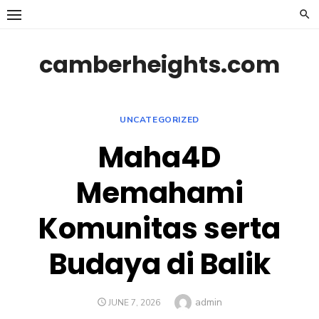
Skip
to
content
camberheights.com
UNCATEGORIZED
Maha4D
Memahami
Komunitas serta
Budaya di Balik
Author
admin
POSTED
JUNE 7, 2026
ON