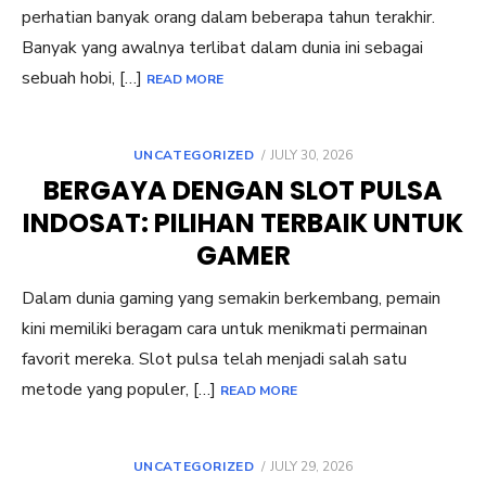
perhatian banyak orang dalam beberapa tahun terakhir.
Banyak yang awalnya terlibat dalam dunia ini sebagai
sebuah hobi, […]
READ MORE
POSTED
UNCATEGORIZED
JULY 30, 2026
ON
BERGAYA DENGAN SLOT PULSA
INDOSAT: PILIHAN TERBAIK UNTUK
GAMER
Dalam dunia gaming yang semakin berkembang, pemain
kini memiliki beragam cara untuk menikmati permainan
favorit mereka. Slot pulsa telah menjadi salah satu
metode yang populer, […]
READ MORE
POSTED
UNCATEGORIZED
JULY 29, 2026
ON