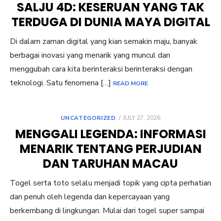
SALJU 4D: KESERUAN YANG TAK
TERDUGA DI DUNIA MAYA DIGITAL
Di dalam zaman digital yang kian semakin maju, banyak
berbagai inovasi yang menarik yang muncul dan
menggubah cara kita berinteraksi berinteraksi dengan
teknologi. Satu fenomena […]
READ MORE
POSTED
UNCATEGORIZED
JULY 27, 2026
ON
MENGGALI LEGENDA: INFORMASI
MENARIK TENTANG PERJUDIAN
DAN TARUHAN MACAU
Togel serta toto selalu menjadi topik yang cipta perhatian
dan penuh oleh legenda dan kepercayaan yang
berkembang di lingkungan. Mulai dari togel super sampai