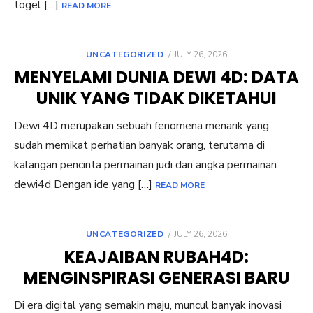
togel […]
READ MORE
POSTED
UNCATEGORIZED
JULY 26, 2026
ON
MENYELAMI DUNIA DEWI 4D: DATA
UNIK YANG TIDAK DIKETAHUI
Dewi 4D merupakan sebuah fenomena menarik yang
sudah memikat perhatian banyak orang, terutama di
kalangan pencinta permainan judi dan angka permainan.
dewi4d Dengan ide yang […]
READ MORE
POSTED
UNCATEGORIZED
JULY 26, 2026
ON
KEAJAIBAN RUBAH4D:
MENGINSPIRASI GENERASI BARU
Di era digital yang semakin maju, muncul banyak inovasi