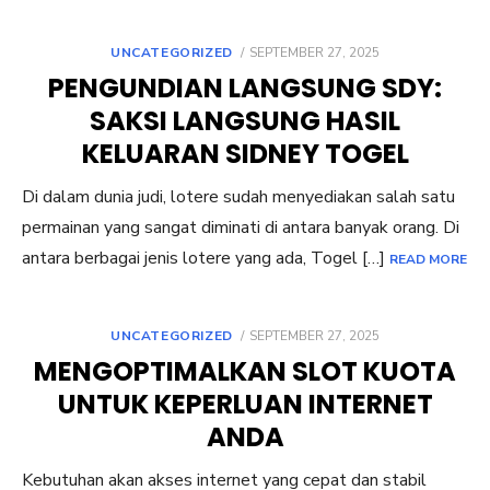
POSTED
UNCATEGORIZED
SEPTEMBER 27, 2025
ON
PENGUNDIAN LANGSUNG SDY:
SAKSI LANGSUNG HASIL
KELUARAN SIDNEY TOGEL
Di dalam dunia judi, lotere sudah menyediakan salah satu
permainan yang sangat diminati di antara banyak orang. Di
antara berbagai jenis lotere yang ada, Togel […]
READ MORE
POSTED
UNCATEGORIZED
SEPTEMBER 27, 2025
ON
MENGOPTIMALKAN SLOT KUOTA
UNTUK KEPERLUAN INTERNET
ANDA
Kebutuhan akan akses internet yang cepat dan stabil