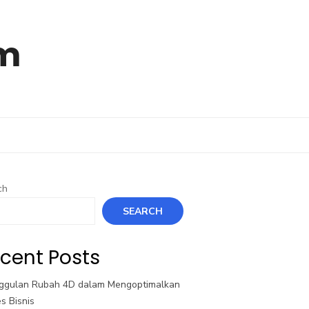
m
ch
SEARCH
cent Posts
ggulan Rubah 4D dalam Mengoptimalkan
s Bisnis