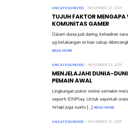
POSTED
UNCATEGORIZED
NOVEMBER 23, 2025
ON
TUJUH FAKTOR MENGAPA 
KOMUNITAS GAMER
Dalam dunia judi daring, kehadiran sara
yg belakangan ini kian cukup dibincan
READ MORE
POSTED
UNCATEGORIZED
NOVEMBER 21, 2025
ON
MENJELAJAHI DUNIA-DUNI
PEMAIN AWAL
Lingkungan poker online semakin mel
seperti IDNPlay. Untuk sejumlah oran
tetapi juga suatu […]
READ MORE
POSTED
UNCATEGORIZED
NOVEMBER 21, 2025
ON