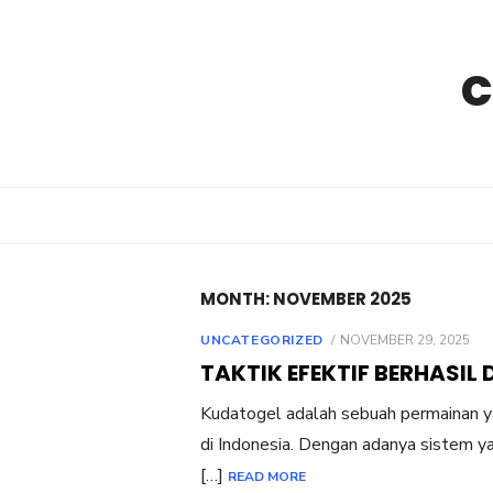
Skip
to
content
MONTH:
NOVEMBER 2025
POSTED
UNCATEGORIZED
NOVEMBER 29, 2025
ON
TAKTIK EFEKTIF BERHASIL
Kudatogel adalah sebuah permainan yan
di Indonesia. Dengan adanya sistem
[…]
READ MORE