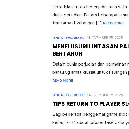
Toto Macau telah menjadi salah satu 
dunia perjudian. Dalam beberapa tahun
terutama di kalangan […]
READ MORE
POSTED
UNCATEGORIZED
NOVEMBER 25, 2025
ON
MENELUSURI LINTASAN PA
BERTARUH
Dalam dunia perjudian dan permainan n
bantu yg amat krusial untuk kalanga
READ MORE
POSTED
UNCATEGORIZED
NOVEMBER 25, 2025
ON
TIPS RETURN TO PLAYER 
Bagi beberapa penggemar game slot on
kenal. RTP adalah prosentase dana ya