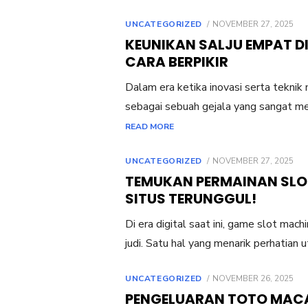
POSTED
UNCATEGORIZED
NOVEMBER 27, 2025
ON
KEUNIKAN SALJU EMPAT 
CARA BERPIKIR
Dalam era ketika inovasi serta teknik 
sebagai sebuah gejala yang sangat men
READ MORE
POSTED
UNCATEGORIZED
NOVEMBER 27, 2025
ON
TEMUKAN PERMAINAN SLO
SITUS TERUNGGUL!
Di era digital saat ini, game slot mac
judi. Satu hal yang menarik perhatia
POSTED
UNCATEGORIZED
NOVEMBER 26, 2025
ON
PENGELUARAN TOTO MACA