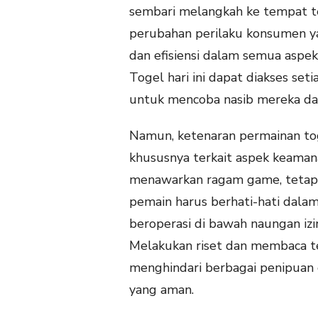
sembari melangkah ke tempat t
perubahan perilaku konsumen ya
dan efisiensi dalam semua aspek
Togel hari ini dapat diakses se
untuk mencoba nasib mereka dala
Namun, ketenaran permainan to
khususnya terkait aspek keamana
menawarkan ragam game, tetapi 
pemain harus berhati-hati dala
beroperasi di bawah naungan izi
Melakukan riset dan membaca t
menghindari berbagai penipuan
yang aman.