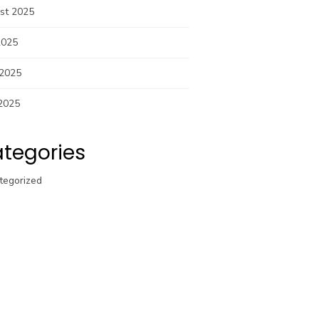
st 2025
2025
 2025
2025
tegories
tegorized