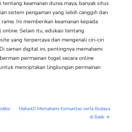
 tentang keamanan dunia maya, banyak situs
kan sistem pengaman yang lebih canggih dan
 rame. Ini memberikan keamanan kepada
online. Selain itu, edukasi tentang
ite yang terpercaya dan mengenali ciri-ciri
Di zaman digital ini, pentingnya memahami
t bermain permainan togel secara online
 untuk menciptakan lingkungan permainan
diksi
Maha4D Memahami Komunitas serta Budaya
di Balik