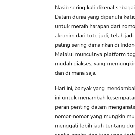
Nasib sering kali dikenal sebaga
Dalam dunia yang dipenuhi ketid
untuk meraih harapan dari nomo
akronim dari toto judi, telah jad
paling sering dimainkan di Indone
Melalui munculnya platform toge
mudah diakses, yang memungkink
dan di mana saja.
Hari ini, banyak yang mendambak
ini untuk menambah kesempatan
peran penting dalam menganalis
nomor-nomor yang mungkin muncu
menggali lebih jauh tentang du