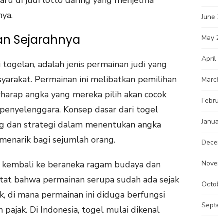
aru di judi lotto daring yang menjelma
nya.
June
an Sejarahnya
May 
April
 togelan, adalah jenis permainan judi yang
syarakat. Permainan ini melibatkan pemilihan
Marc
harap angka yang mereka pilih akan cocok
Febr
penyelenggara. Konsep dasar dari togel
Janu
ng dan strategi dalam menentukan angka
menarik bagi sejumlah orang.
Dece
ri kembali ke beraneka ragam budaya dan
Nove
at bahwa permainan serupa sudah ada sejak
Octo
, di mana permainan ini diduga berfungsi
Sept
ajak. Di Indonesia, togel mulai dikenal