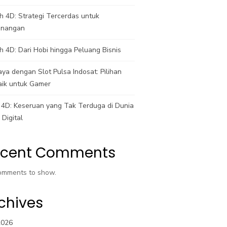
 4D: Strategi Tercerdas untuk
nangan
 4D: Dari Hobi hingga Peluang Bisnis
ya dengan Slot Pulsa Indosat: Pilihan
aik untuk Gamer
 4D: Keseruan yang Tak Terduga di Dunia
Digital
ecent Comments
omments to show.
chives
2026