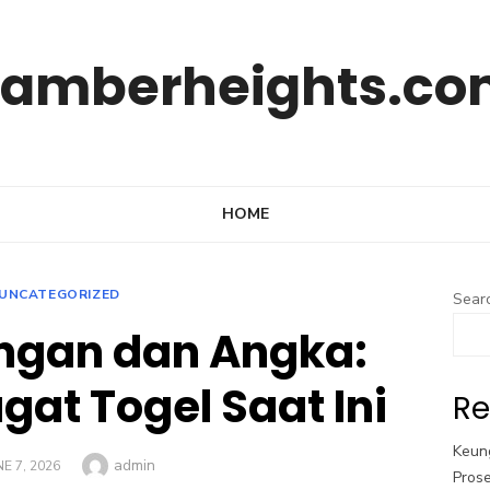
camberheights.co
HOME
UNCATEGORIZED
Sear
ngan dan Angka:
gat Togel Saat Ini
Re
Keun
Author
admin
STED
NE 7, 2026
Prose