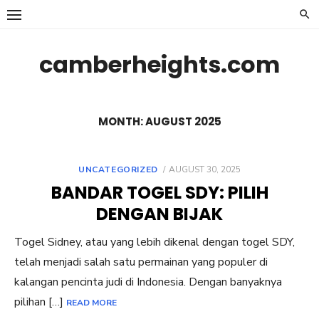
Skip
to
content
camberheights.com
MONTH:
AUGUST 2025
POSTED
UNCATEGORIZED
AUGUST 30, 2025
ON
BANDAR TOGEL SDY: PILIH
DENGAN BIJAK
Togel Sidney, atau yang lebih dikenal dengan togel SDY,
telah menjadi salah satu permainan yang populer di
kalangan pencinta judi di Indonesia. Dengan banyaknya
pilihan […]
READ MORE