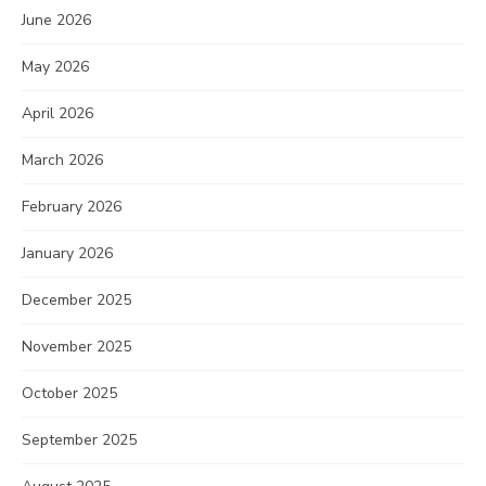
June 2026
May 2026
April 2026
March 2026
February 2026
January 2026
December 2025
November 2025
October 2025
September 2025