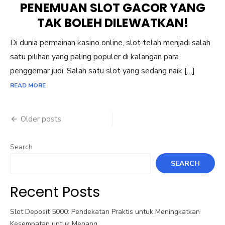
PENEMUAN SLOT GACOR YANG
TAK BOLEH DILEWATKAN!
Di dunia permainan kasino online, slot telah menjadi salah
satu pilihan yang paling populer di kalangan para
penggemar judi. Salah satu slot yang sedang naik […]
READ MORE
Posts
Older posts
navigation
Search
SEARCH
Recent Posts
Slot Deposit 5000: Pendekatan Praktis untuk Meningkatkan
Kesempatan untuk Menang