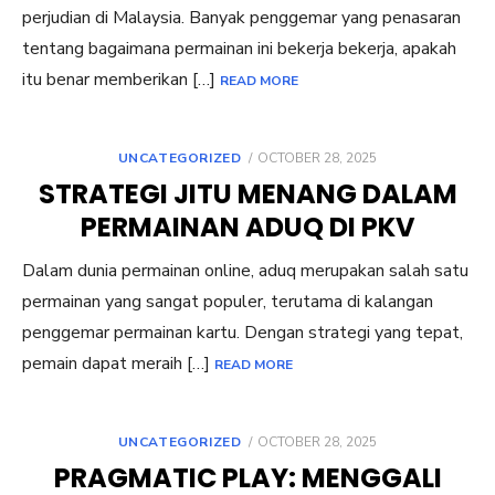
perjudian di Malaysia. Banyak penggemar yang penasaran
tentang bagaimana permainan ini bekerja bekerja, apakah
itu benar memberikan […]
READ MORE
POSTED
UNCATEGORIZED
OCTOBER 28, 2025
ON
STRATEGI JITU MENANG DALAM
PERMAINAN ADUQ DI PKV
Dalam dunia permainan online, aduq merupakan salah satu
permainan yang sangat populer, terutama di kalangan
penggemar permainan kartu. Dengan strategi yang tepat,
pemain dapat meraih […]
READ MORE
POSTED
UNCATEGORIZED
OCTOBER 28, 2025
ON
PRAGMATIC PLAY: MENGGALI