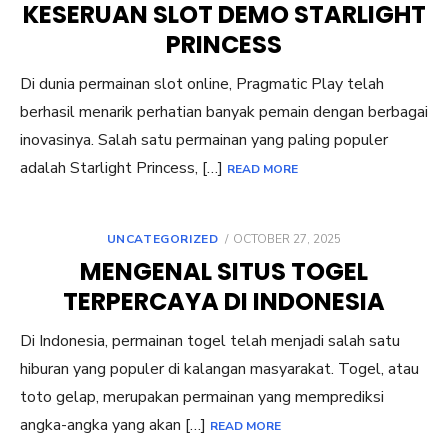
KESERUAN SLOT DEMO STARLIGHT
PRINCESS
Di dunia permainan slot online, Pragmatic Play telah
berhasil menarik perhatian banyak pemain dengan berbagai
inovasinya. Salah satu permainan yang paling populer
adalah Starlight Princess, […]
READ MORE
POSTED
UNCATEGORIZED
OCTOBER 27, 2025
ON
MENGENAL SITUS TOGEL
TERPERCAYA DI INDONESIA
Di Indonesia, permainan togel telah menjadi salah satu
hiburan yang populer di kalangan masyarakat. Togel, atau
toto gelap, merupakan permainan yang memprediksi
angka-angka yang akan […]
READ MORE