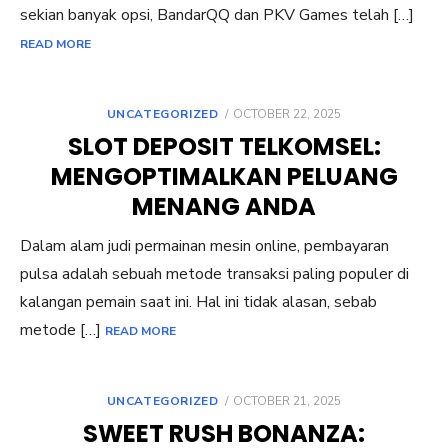
sekian banyak opsi, BandarQQ dan PKV Games telah […]
READ MORE
POSTED
UNCATEGORIZED
OCTOBER 22, 2025
ON
SLOT DEPOSIT TELKOMSEL:
MENGOPTIMALKAN PELUANG
MENANG ANDA
Dalam alam judi permainan mesin online, pembayaran
pulsa adalah sebuah metode transaksi paling populer di
kalangan pemain saat ini. Hal ini tidak alasan, sebab
metode […]
READ MORE
POSTED
UNCATEGORIZED
OCTOBER 21, 2025
ON
SWEET RUSH BONANZA: