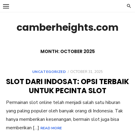
Skip
to
content
camberheights.com
MONTH:
OCTOBER 2025
POSTED
UNCATEGORIZED
OCTOBER 31, 2025
ON
SLOT DARI INDOSAT: OPSI TERBAIK
UNTUK PECINTA SLOT
Permainan slot online telah menjadi salah satu hiburan
yang paling populer oleh banyak orang di Indonesia. Tak
hanya memberikan kesenangan, bermain slot juga bisa
memberikan […]
READ MORE