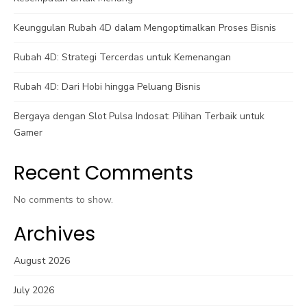
Keunggulan Rubah 4D dalam Mengoptimalkan Proses Bisnis
Rubah 4D: Strategi Tercerdas untuk Kemenangan
Rubah 4D: Dari Hobi hingga Peluang Bisnis
Bergaya dengan Slot Pulsa Indosat: Pilihan Terbaik untuk
Gamer
Recent Comments
No comments to show.
Archives
August 2026
July 2026