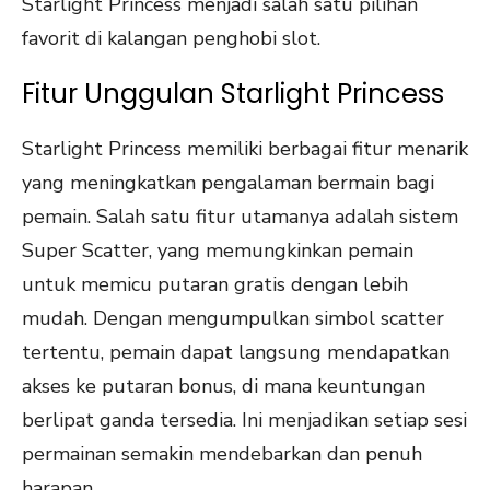
Starlight Princess menjadi salah satu pilihan
favorit di kalangan penghobi slot.
Fitur Unggulan Starlight Princess
Starlight Princess memiliki berbagai fitur menarik
yang meningkatkan pengalaman bermain bagi
pemain. Salah satu fitur utamanya adalah sistem
Super Scatter, yang memungkinkan pemain
untuk memicu putaran gratis dengan lebih
mudah. Dengan mengumpulkan simbol scatter
tertentu, pemain dapat langsung mendapatkan
akses ke putaran bonus, di mana keuntungan
berlipat ganda tersedia. Ini menjadikan setiap sesi
permainan semakin mendebarkan dan penuh
harapan.