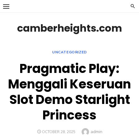
Skip
to
content
camberheights.com
UNCATEGORIZED
Pragmatic Play:
Menggali Keseruan
Slot Demo Starlight
Princess
Author
admin
POSTED
OCTOBER 28, 2025
ON