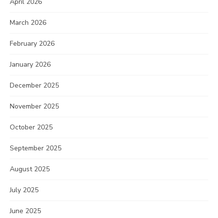
April 2026
March 2026
February 2026
January 2026
December 2025
November 2025
October 2025
September 2025
August 2025
July 2025
June 2025