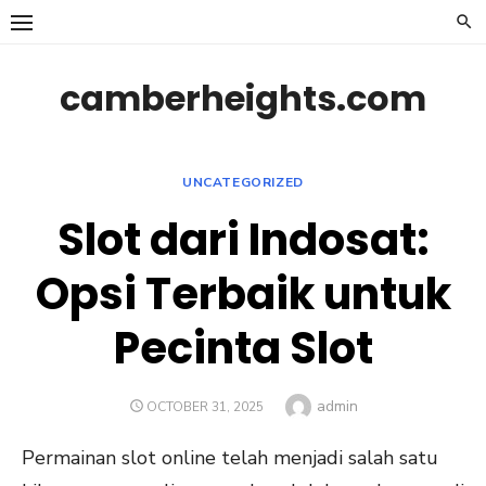
Skip
to
content
camberheights.com
UNCATEGORIZED
Slot dari Indosat:
Opsi Terbaik untuk
Pecinta Slot
Author
admin
POSTED
OCTOBER 31, 2025
ON
Permainan slot online telah menjadi salah satu