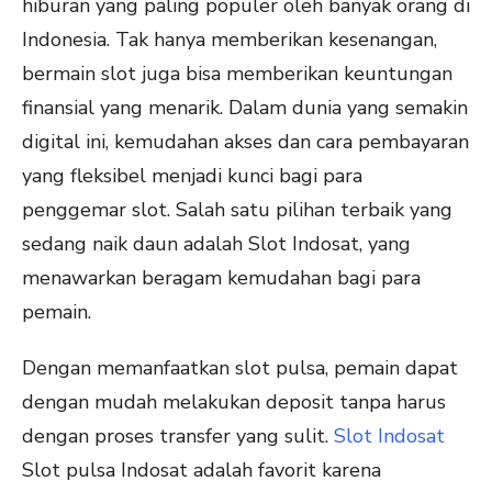
hiburan yang paling populer oleh banyak orang di
Indonesia. Tak hanya memberikan kesenangan,
bermain slot juga bisa memberikan keuntungan
finansial yang menarik. Dalam dunia yang semakin
digital ini, kemudahan akses dan cara pembayaran
yang fleksibel menjadi kunci bagi para
penggemar slot. Salah satu pilihan terbaik yang
sedang naik daun adalah Slot Indosat, yang
menawarkan beragam kemudahan bagi para
pemain.
Dengan memanfaatkan slot pulsa, pemain dapat
dengan mudah melakukan deposit tanpa harus
dengan proses transfer yang sulit.
Slot Indosat
Slot pulsa Indosat adalah favorit karena