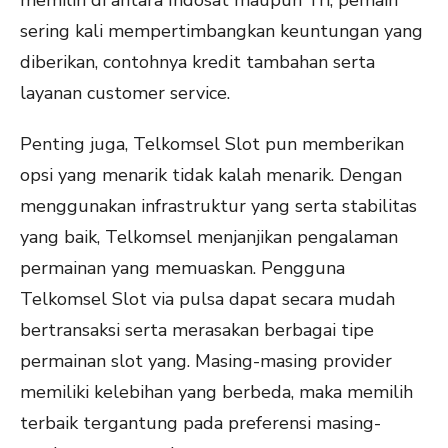
memilih di antara Indosat maupun Tri, pemain
sering kali mempertimbangkan keuntungan yang
diberikan, contohnya kredit tambahan serta
layanan customer service.
Penting juga, Telkomsel Slot pun memberikan
opsi yang menarik tidak kalah menarik. Dengan
menggunakan infrastruktur yang serta stabilitas
yang baik, Telkomsel menjanjikan pengalaman
permainan yang memuaskan. Pengguna
Telkomsel Slot via pulsa dapat secara mudah
bertransaksi serta merasakan berbagai tipe
permainan slot yang. Masing-masing provider
memiliki kelebihan yang berbeda, maka memilih
terbaik tergantung pada preferensi masing-