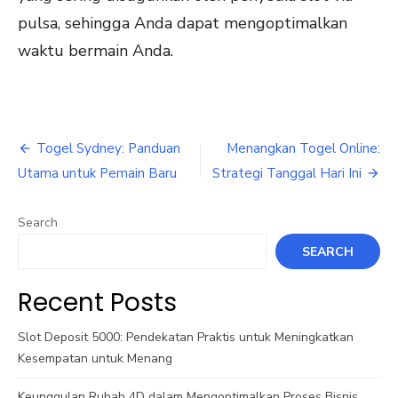
pulsa, sehingga Anda dapat mengoptimalkan
waktu bermain Anda.
Post
Togel Sydney: Panduan
Menangkan Togel Online:
navigation
Utama untuk Pemain Baru
Strategi Tanggal Hari Ini
Search
SEARCH
Recent Posts
Slot Deposit 5000: Pendekatan Praktis untuk Meningkatkan
Kesempatan untuk Menang
Keunggulan Rubah 4D dalam Mengoptimalkan Proses Bisnis