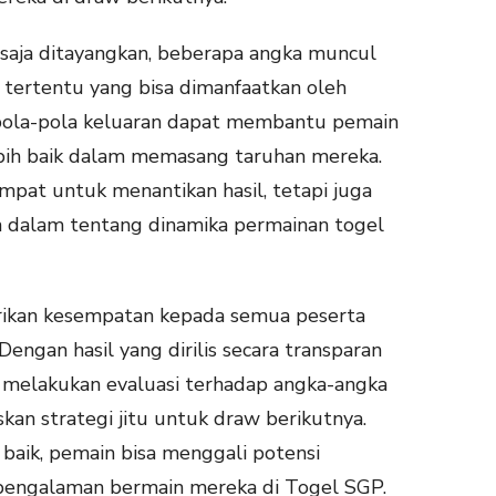
 saja ditayangkan, beberapa angka muncul
 tertentu yang bisa dimanfaatkan oleh
pola-pola keluaran dapat membantu pemain
ih baik dalam memasang taruhan mereka.
mpat untuk menantikan hasil, tetapi juga
 dalam tentang dinamika permainan togel
berikan kesempatan kepada semua peserta
engan hasil yang dirilis secara transparan
t melakukan evaluasi terhadap angka-angka
an strategi jitu untuk draw berikutnya.
baik, pemain bisa menggali potensi
pengalaman bermain mereka di Togel SGP.