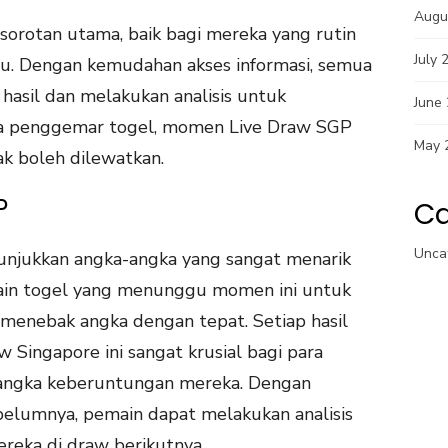
Augu
 sorotan utama, baik bagi mereka yang rutin
July 
. Dengan kemudahan akses informasi, semua
hasil dan melakukan analisis untuk
June
ara penggemar togel, momen Live Draw SGP
May 
ak boleh dilewatkan.
P
Ca
Unca
nunjukkan angka-angka yang sangat menarik
ain togel yang menunggu momen ini untuk
 menebak angka dengan tepat. Setiap hasil
 Singapore ini sangat krusial bagi para
 angka keberuntungan mereka. Dengan
belumnya, pemain dapat melakukan analisis
reka di draw berikutnya.