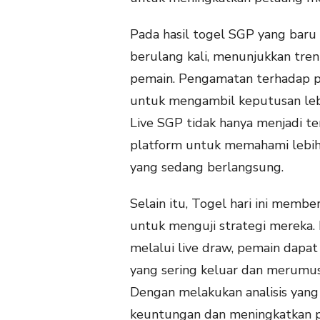
Pada hasil togel SGP yang baru
berulang kali, menunjukkan tren
pemain. Pengamatan terhadap 
untuk mengambil keputusan leb
Live SGP tidak hanya menjadi te
platform untuk memahami lebih
yang sedang berlangsung.
Selain itu, Togel hari ini mem
untuk menguji strategi mereka. D
melalui live draw, pemain dapa
yang sering keluar dan merumusk
Dengan melakukan analisis yang 
keuntungan dan meningkatkan 