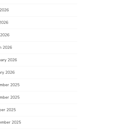
 2026
2026
 2026
h 2026
uary 2026
ary 2026
mber 2025
mber 2025
ber 2025
ember 2025