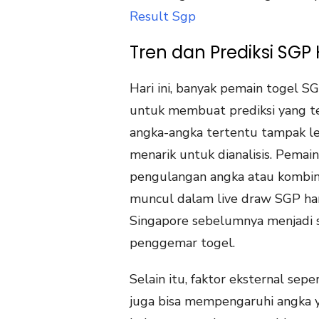
Result Sgp
Tren dan Prediksi SGP H
Hari ini, banyak pemain togel 
untuk membuat prediksi yang te
angka-angka tertentu tampak le
menarik untuk dianalisis. Pemai
pengulangan angka atau kombina
muncul dalam live draw SGP hari
Singapore sebelumnya menjadi sa
penggemar togel.
Selain itu, faktor eksternal sepe
juga bisa mempengaruhi angka 