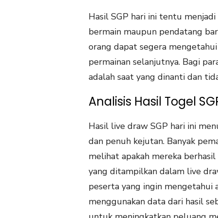
Hasil SGP hari ini tentu menjadi
bermain maupun pendatang baru
orang dapat segera mengetahui 
permainan selanjutnya. Bagi p
adalah saat yang dinanti dan tid
Analisis Hasil Togel SG
Hasil live draw SGP hari ini me
dan penuh kejutan. Banyak pem
melihat apakah mereka berhasil
yang ditampilkan dalam live draw
peserta yang ingin mengetahui
menggunakan data dari hasil se
untuk meningkatkan peluang me