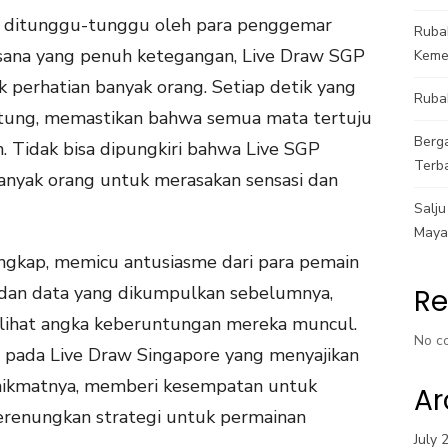
g ditunggu-tunggu oleh para penggemar
Rubah
asana yang penuh ketegangan, Live Draw SGP
Keme
 perhatian banyak orang. Setiap detik yang
Rubah
tung, memastikan bahwa semua mata tertuju
Berga
. Tidak bisa dipungkiri bahwa Live SGP
Terb
nyak orang untuk merasakan sensasi dan
Salju
Maya 
ngkap, memicu antusiasme dari para pemain
 dan data yang dikumpulkan sebelumnya,
R
lihat angka keberuntungan mereka muncul.
No c
ju pada Live Draw Singapore yang menyajikan
penikmatnya, memberi kesempatan untuk
Ar
renungkan strategi untuk permainan
July 