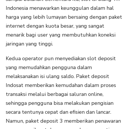
Indonesia menawarkan keunggulan dalam hal
harga yang lebih lumayan bersaing dengan paket
internet dengan kuota besar, yang sangat
menarik bagi user yang membutuhkan koneksi
jaringan yang tinggi.
Kedua operator pun menyediakan slot deposit
yang memudahkan pengguna dalam
melaksanakan isi ulang saldo. Paket deposit
Indosat memberikan kemudahan dalam proses
transaksi melalui berbagai saluran online,
sehingga pengguna bisa melakukan pengisian
secara tentunya cepat dan efisien dan lancar.
Namun, paket deposit 3 memberikan penawaran