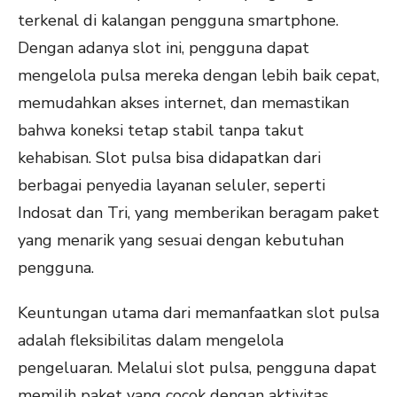
terkenal di kalangan pengguna smartphone.
Dengan adanya slot ini, pengguna dapat
mengelola pulsa mereka dengan lebih baik cepat,
memudahkan akses internet, dan memastikan
bahwa koneksi tetap stabil tanpa takut
kehabisan. Slot pulsa bisa didapatkan dari
berbagai penyedia layanan seluler, seperti
Indosat dan Tri, yang memberikan beragam paket
yang menarik yang sesuai dengan kebutuhan
pengguna.
Keuntungan utama dari memanfaatkan slot pulsa
adalah fleksibilitas dalam mengelola
pengeluaran. Melalui slot pulsa, pengguna dapat
memilih paket yang cocok dengan aktivitas