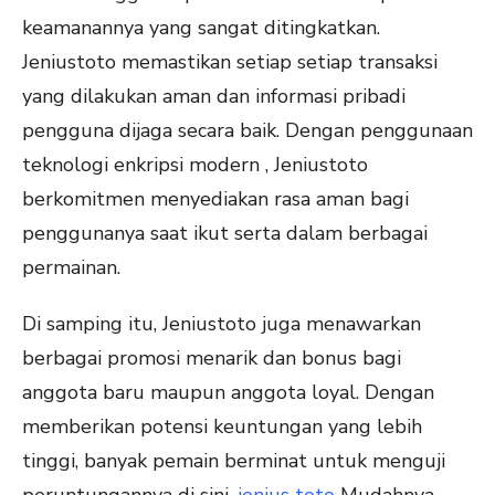
keamanannya yang sangat ditingkatkan.
Jeniustoto memastikan setiap setiap transaksi
yang dilakukan aman dan informasi pribadi
pengguna dijaga secara baik. Dengan penggunaan
teknologi enkripsi modern , Jeniustoto
berkomitmen menyediakan rasa aman bagi
penggunanya saat ikut serta dalam berbagai
permainan.
Di samping itu, Jeniustoto juga menawarkan
berbagai promosi menarik dan bonus bagi
anggota baru maupun anggota loyal. Dengan
memberikan potensi keuntungan yang lebih
tinggi, banyak pemain berminat untuk menguji