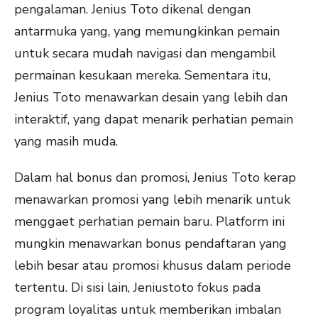
pengalaman. Jenius Toto dikenal dengan
antarmuka yang, yang memungkinkan pemain
untuk secara mudah navigasi dan mengambil
permainan kesukaan mereka. Sementara itu,
Jenius Toto menawarkan desain yang lebih dan
interaktif, yang dapat menarik perhatian pemain
yang masih muda.
Dalam hal bonus dan promosi, Jenius Toto kerap
menawarkan promosi yang lebih menarik untuk
menggaet perhatian pemain baru. Platform ini
mungkin menawarkan bonus pendaftaran yang
lebih besar atau promosi khusus dalam periode
tertentu. Di sisi lain, Jeniustoto fokus pada
program loyalitas untuk memberikan imbalan