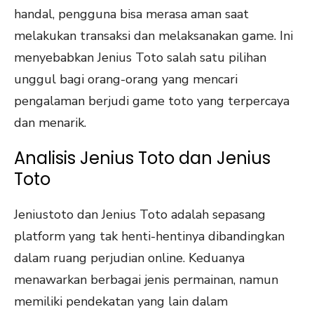
handal, pengguna bisa merasa aman saat
melakukan transaksi dan melaksanakan game. Ini
menyebabkan Jenius Toto salah satu pilihan
unggul bagi orang-orang yang mencari
pengalaman berjudi game toto yang terpercaya
dan menarik.
Analisis Jenius Toto dan Jenius
Toto
Jeniustoto dan Jenius Toto adalah sepasang
platform yang tak henti-hentinya dibandingkan
dalam ruang perjudian online. Keduanya
menawarkan berbagai jenis permainan, namun
memiliki pendekatan yang lain dalam