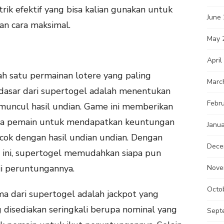
ik efektif yang bisa kalian gunakan untuk
June
n cara maksimal.
May 
April
ah satu permainan lotere yang paling
Marc
e dasar dari supertogel adalah menentukan
Febr
muncul hasil undian. Game ini memberikan
ara pemain untuk mendapatkan keuntungan
Janu
cok dengan hasil undian undian. Dengan
Dece
ini, supertogel memudahkan siapa pun
ji peruntungannya.
Nove
Octo
ma dari supertogel adalah jackpot yang
disediakan seringkali berupa nominal yang
Sept