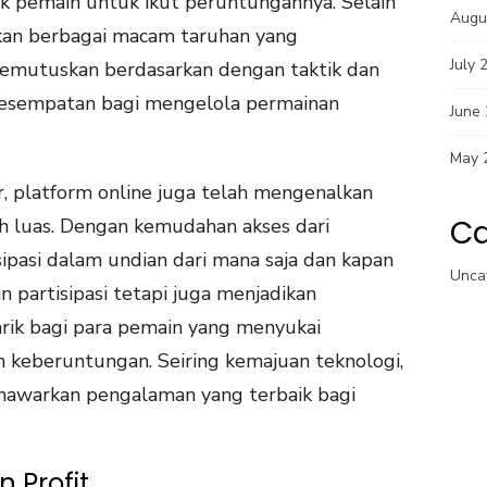
ak pemain untuk ikut peruntungannya. Selain
Augu
ikan berbagai macam taruhan yang
July 
mutuskan berdasarkan dengan taktik dan
 kesempatan bagi mengelola permainan
June
May 
, platform online juga telah mengenalkan
Ca
ih luas. Dengan kemudahan akses dari
sipasi dalam undian dari mana saja dan kapan
Unca
n partisipasi tetapi juga menjadikan
arik bagi para pemain yang menyukai
 keberuntungan. Seiring kemajuan teknologi,
nawarkan pengalaman yang terbaik bagi
 Profit