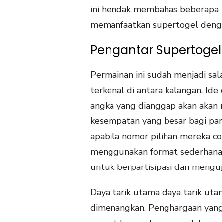
ini hendak membahas beberapa tr
memanfaatkan supertogel denga
Pengantar Supertogel
Permainan ini sudah menjadi sal
terkenal di antara kalangan. Id
angka yang dianggap akan akan 
kesempatan yang besar bagi p
apabila nomor pilihan mereka co
menggunakan format sederhana 
untuk berpartisipasi dan mengu
Daya tarik utama daya tarik uta
dimenangkan. Penghargaan yang 