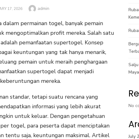
Author
admin
ED
RY 17, 2026
Rubah
Keme
a dalam permainan togel, banyak pemain
Rubah
k mengoptimalkan profit mereka. Salah satu
 adalah pemanfaatan supertogel. Konsep
Berga
bagai keuntungan yang tak hanya menarik,
Terb
 peluang pemain untuk meraih penghargaan
Salju
emanfaatkan supertogel dapat menjadi
Maya 
 keberuntungan mereka.
R
an standar, tetapi suatu rencana yang
ndapatkan informasi yang lebih akurat
No c
gkin untuk keluar. Dengan pengetahuan
Ar
uper togel, para peserta dapat menciptakan
n tentu saja, keuntungan maksimal. Artikel
July 