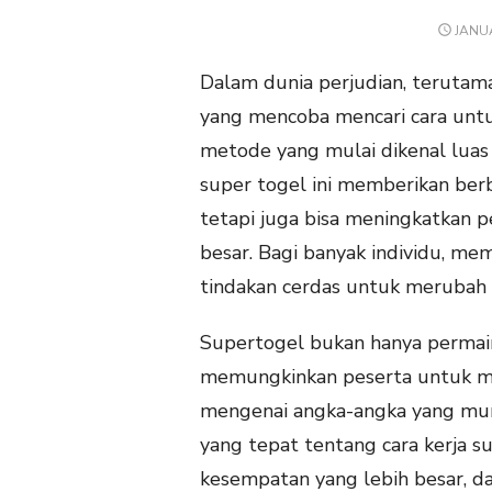
POST
JANUA
ON
Dalam dunia perjudian, terutam
yang mencoba mencari cara untu
metode yang mulai dikenal luas
super togel ini memberikan ber
tetapi juga bisa meningkatkan
besar. Bagi banyak individu, m
tindakan cerdas untuk merubah
Supertogel bukan hanya permain
memungkinkan peserta untuk me
mengenai angka-angka yang mun
yang tepat tentang cara kerja s
kesempatan yang lebih besar, da