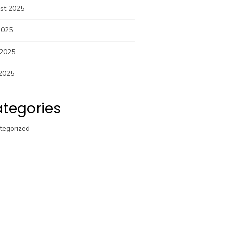
st 2025
2025
 2025
2025
tegories
tegorized