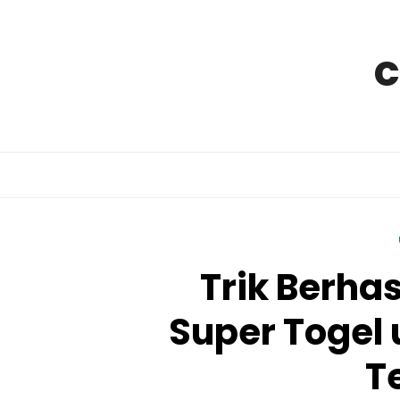
Skip
to
content
Trik Berha
Super Togel
T