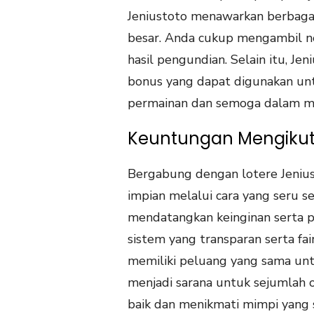
Jeniustoto menawarkan berbagai
besar. Anda cukup mengambil no
hasil pengundian. Selain itu, J
bonus yang dapat digunakan u
permainan dan semoga dalam me
Keuntungan Mengikuti
Bergabung dengan lotere Jeni
impian melalui cara yang seru se
mendatangkan keinginan serta p
sistem yang transparan serta fa
memiliki peluang yang sama un
menjadi sarana untuk sejumlah
baik dan menikmati mimpi yang s