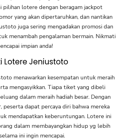
 pilihan lotere dengan beragam jackpot
mor yang akan dipertaruhkan, dan nantikan
eniustoto juga sering mengadakan promosi dan
ntuk menambah pengalaman bermain. Nikmati
ncapai impian anda!
 Lotere Jeniustoto
ustoto menawarkan kesempatan untuk meraih
rta mengasyikkan. Tiapa tiket yang dibeli
eluang dalam meraih hadiah besar. Dengan
ir, peserta dapat percaya diri bahwa mereka
tuk mendapatkan keberuntungan. Lotere ini
 orang dalam membayangkan hidup yg lebih
elama ini ingin mencapai.