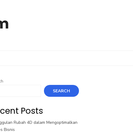
m
ch
SEARCH
cent Posts
ggulan Rubah 4D dalam Mengoptimalkan
s Bisnis