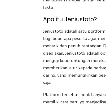
menjadikan harapan untuk menc
fakta.
Apa itu Jeniustoto?
Jeniustoto adalah satu platfor
bagi beberapa peserta agar mer
menarik dan penuh tantangan. D
disediakan, Jeniustoto adalah o
menguji keberuntungan mereka. 
memberikan jalur kepada berbag
daring, yang memungkinkan pese
saja.
Platform tersebut tidak hanya s
memiliki cara baru yg menjadika