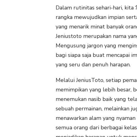
Dalam rutinitas sehari-hari, ki
rangka mewujudkan impian serta
yang menarik minat banyak orang
Jeniustoto merupakan nama yang
Mengusung jargon yang mengins
bagi siapa saja buat mencapai i
yang seru dan penuh harapan.
Melalui JeniusToto, setiap pem
memimpikan yang lebih besar, be
menemukan nasib baik yang telah
sebuah permainan, melainkan j
menawarkan alam yang nyaman se
semua orang dari berbagai kelas