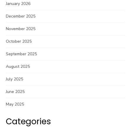
January 2026
December 2025
November 2025
October 2025
September 2025
August 2025
July 2025
June 2025
May 2025
Categories