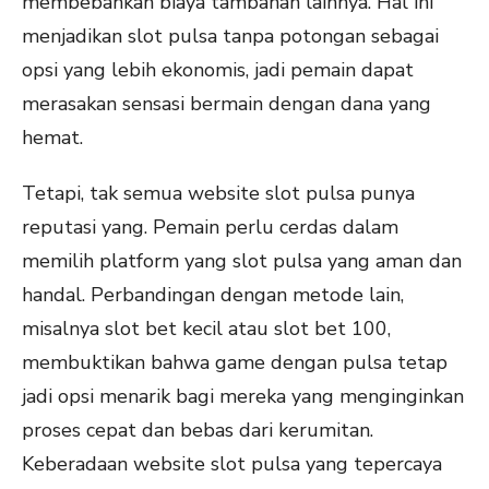
membebankan biaya tambahan lainnya. Hal ini
menjadikan slot pulsa tanpa potongan sebagai
opsi yang lebih ekonomis, jadi pemain dapat
merasakan sensasi bermain dengan dana yang
hemat.
Tetapi, tak semua website slot pulsa punya
reputasi yang. Pemain perlu cerdas dalam
memilih platform yang slot pulsa yang aman dan
handal. Perbandingan dengan metode lain,
misalnya slot bet kecil atau slot bet 100,
membuktikan bahwa game dengan pulsa tetap
jadi opsi menarik bagi mereka yang menginginkan
proses cepat dan bebas dari kerumitan.
Keberadaan website slot pulsa yang tepercaya