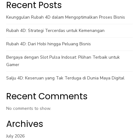
Recent Posts
Keunggulan Rubah 4D dalam Mengoptimalkan Proses Bisnis
Rubah 4D: Strategi Tercerdas untuk Kemenangan
Rubah 4D: Dari Hobi hingga Peluang Bisnis
Bergaya dengan Slot Pulsa Indosat: Pilihan Terbaik untuk
Gamer
Salju 4D: Keseruan yang Tak Terduga di Dunia Maya Digital
Recent Comments
No comments to show.
Archives
July 2026