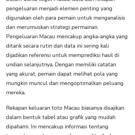
pengeluaran menjadi elemen penting yang
digunakan oleh para pemain untuk menganalisis
dan merumuskan strategi permainan.
Pengeluaran Macau mencakup angka-angka yang
ditarik secara rutin dan data ini sering kali
dijadikan referensi untuk memprediksi hasil di
undian selanjutnya. Dengan memiliki catatan
yang akurat, pemain dapat melihat pola yang
mungkin muncul dan mengoptimalkan peluang
mereka.
Rekapan keluaran toto Macau biasanya disajikan
dalam bentuk tabel atau grafik yang mudah
dipahami. Ini mencakup informasi tentang