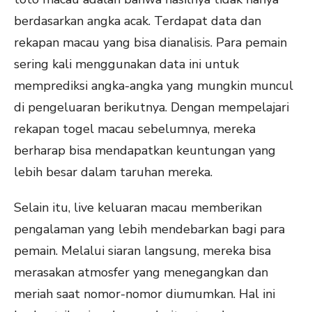
berdasarkan angka acak. Terdapat data dan
rekapan macau yang bisa dianalisis. Para pemain
sering kali menggunakan data ini untuk
memprediksi angka-angka yang mungkin muncul
di pengeluaran berikutnya. Dengan mempelajari
rekapan togel macau sebelumnya, mereka
berharap bisa mendapatkan keuntungan yang
lebih besar dalam taruhan mereka.
Selain itu, live keluaran macau memberikan
pengalaman yang lebih mendebarkan bagi para
pemain. Melalui siaran langsung, mereka bisa
merasakan atmosfer yang menegangkan dan
meriah saat nomor-nomor diumumkan. Hal ini