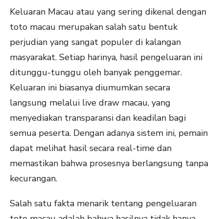
Keluaran Macau atau yang sering dikenal dengan
toto macau merupakan salah satu bentuk
perjudian yang sangat populer di kalangan
masyarakat. Setiap harinya, hasil pengeluaran ini
ditunggu-tunggu oleh banyak penggemar.
Keluaran ini biasanya diumumkan secara
langsung melalui live draw macau, yang
menyediakan transparansi dan keadilan bagi
semua peserta. Dengan adanya sistem ini, pemain
dapat melihat hasil secara real-time dan
memastikan bahwa prosesnya berlangsung tanpa
kecurangan.
Salah satu fakta menarik tentang pengeluaran
toto macau adalah bahwa hasilnya tidak hanya