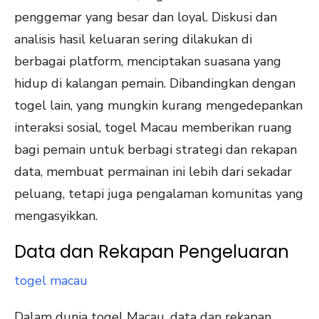
penggemar yang besar dan loyal. Diskusi dan
analisis hasil keluaran sering dilakukan di
berbagai platform, menciptakan suasana yang
hidup di kalangan pemain. Dibandingkan dengan
togel lain, yang mungkin kurang mengedepankan
interaksi sosial, togel Macau memberikan ruang
bagi pemain untuk berbagi strategi dan rekapan
data, membuat permainan ini lebih dari sekadar
peluang, tetapi juga pengalaman komunitas yang
mengasyikkan.
Data dan Rekapan Pengeluaran
togel macau
Dalam dunia togel Macau, data dan rekapan