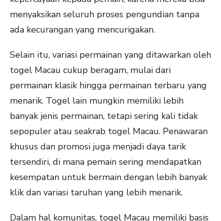
menyaksikan seluruh proses pengundian tanpa
ada kecurangan yang mencurigakan.
Selain itu, variasi permainan yang ditawarkan oleh
togel Macau cukup beragam, mulai dari
permainan klasik hingga permainan terbaru yang
menarik. Togel lain mungkin memiliki lebih
banyak jenis permainan, tetapi sering kali tidak
sepopuler atau seakrab togel Macau. Penawaran
khusus dan promosi juga menjadi daya tarik
tersendiri, di mana pemain sering mendapatkan
kesempatan untuk bermain dengan lebih banyak
klik dan variasi taruhan yang lebih menarik.
Dalam hal komunitas, togel Macau memiliki basis