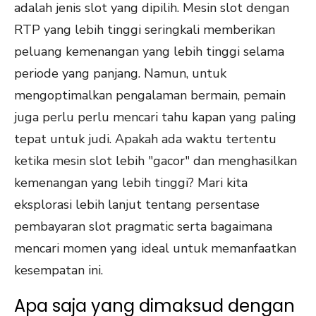
adalah jenis slot yang dipilih. Mesin slot dengan
RTP yang lebih tinggi seringkali memberikan
peluang kemenangan yang lebih tinggi selama
periode yang panjang. Namun, untuk
mengoptimalkan pengalaman bermain, pemain
juga perlu perlu mencari tahu kapan yang paling
tepat untuk judi. Apakah ada waktu tertentu
ketika mesin slot lebih "gacor" dan menghasilkan
kemenangan yang lebih tinggi? Mari kita
eksplorasi lebih lanjut tentang persentase
pembayaran slot pragmatic serta bagaimana
mencari momen yang ideal untuk memanfaatkan
kesempatan ini.
Apa saja yang dimaksud dengan