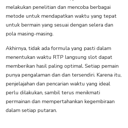
melakukan penelitian dan mencoba berbagai
metode untuk mendapatkan waktu yang tepat
untuk bermain yang sesuai dengan selera dan
pola masing-masing.
Akhirnya, tidak ada formula yang pasti dalam
menentukan waktu RTP langsung slot dapat
memberikan hasil paling optimal. Setiap pemain
punya pengalaman dan dan tersendiri. Karena itu,
penjelajahan dan pencarian waktu yang ideal
perlu dilakukan, sambil terus menikmati
permainan dan mempertahankan kegembiraan
dalam setiap putaran.