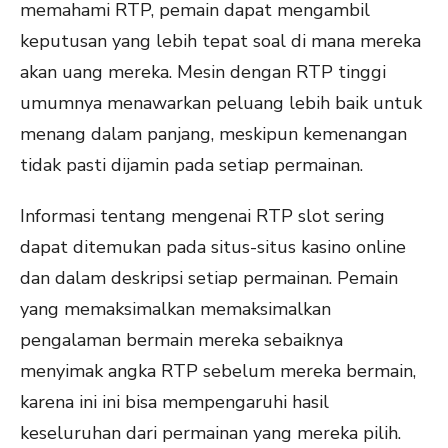
memahami RTP, pemain dapat mengambil
keputusan yang lebih tepat soal di mana mereka
akan uang mereka. Mesin dengan RTP tinggi
umumnya menawarkan peluang lebih baik untuk
menang dalam panjang, meskipun kemenangan
tidak pasti dijamin pada setiap permainan.
Informasi tentang mengenai RTP slot sering
dapat ditemukan pada situs-situs kasino online
dan dalam deskripsi setiap permainan. Pemain
yang memaksimalkan memaksimalkan
pengalaman bermain mereka sebaiknya
menyimak angka RTP sebelum mereka bermain,
karena ini ini bisa mempengaruhi hasil
keseluruhan dari permainan yang mereka pilih.