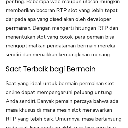
penting. Beberapa web maupun ulasan mungkin
memberikan bocoran RTP slot yang lebih tepat
daripada apa yang disediakan oleh developer
permainan. Dengan mengerti hitungan RTP dan
menentukan slot yang cocok, para pemain bisa
mengoptimalkan pengalaman bermain mereka
sendiri dan menaikkan kemungkinan menang.
Saat Terbaik bagi Bermain
Saat yang ideal untuk bermain permainan slot
online dapat mempengaruhi peluang untung
Anda sendiri. Banyak pemain percaya bahwa ada
masa khusus di mana mesin slot menawarkan
RTP yang lebih baik. Umumnya, masa berlansung
pada saat keanggotaan aktif, misalnya sore hari