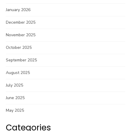
January 2026
December 2025
November 2025
October 2025
September 2025
August 2025
July 2025
June 2025
May 2025
Categories