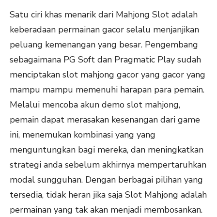
Satu ciri khas menarik dari Mahjong Slot adalah
keberadaan permainan gacor selalu menjanjikan
peluang kemenangan yang besar. Pengembang
sebagaimana PG Soft dan Pragmatic Play sudah
menciptakan slot mahjong gacor yang gacor yang
mampu mampu memenuhi harapan para pemain.
Melalui mencoba akun demo slot mahjong,
pemain dapat merasakan kesenangan dari game
ini, menemukan kombinasi yang yang
menguntungkan bagi mereka, dan meningkatkan
strategi anda sebelum akhirnya mempertaruhkan
modal sungguhan. Dengan berbagai pilihan yang
tersedia, tidak heran jika saja Slot Mahjong adalah
permainan yang tak akan menjadi membosankan.