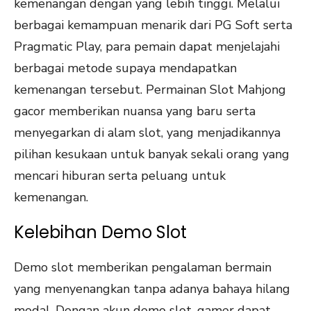
kemenangan dengan yang lebih tinggi. Melalui
berbagai kemampuan menarik dari PG Soft serta
Pragmatic Play, para pemain dapat menjelajahi
berbagai metode supaya mendapatkan
kemenangan tersebut. Permainan Slot Mahjong
gacor memberikan nuansa yang baru serta
menyegarkan di alam slot, yang menjadikannya
pilihan kesukaan untuk banyak sekali orang yang
mencari hiburan serta peluang untuk
kemenangan.
Kelebihan Demo Slot
Demo slot memberikan pengalaman bermain
yang menyenangkan tanpa adanya bahaya hilang
modal. Dengan akun demo slot, gamer dapat