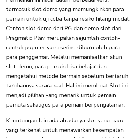
termasuk slot demo yang memungkinkan para
pemain untuk uji coba tanpa resiko hilang modal.
Contoh slot demo dari PG dan demo slot dari
Pragmatic Play merupakan sejumlah contoh-
contoh populer yang sering diburu oleh para
para penggemar. Melalui memanfaatkan akun
slot demo, para pemain bisa belajar dan
mengetahui metode bermain sebelum bertaruh
taruhannya secara real. Hal ini membuat Slot ini
menjadi pilihan yang menarik untuk pemain
pemula sekaligus para pemain berpengalaman.
Keuntungan lain adalah adanya slot yang gacor
yang terkenal untuk menawarkan kesempatan