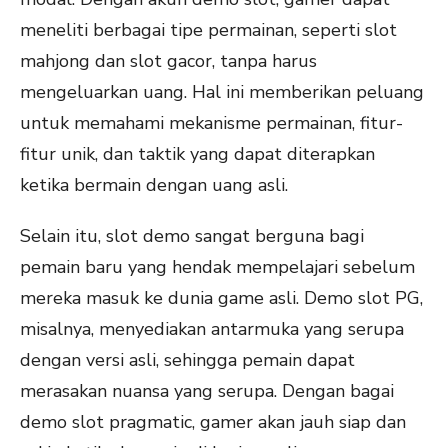
meneliti berbagai tipe permainan, seperti slot
mahjong dan slot gacor, tanpa harus
mengeluarkan uang. Hal ini memberikan peluang
untuk memahami mekanisme permainan, fitur-
fitur unik, dan taktik yang dapat diterapkan
ketika bermain dengan uang asli.
Selain itu, slot demo sangat berguna bagi
pemain baru yang hendak mempelajari sebelum
mereka masuk ke dunia game asli. Demo slot PG,
misalnya, menyediakan antarmuka yang serupa
dengan versi asli, sehingga pemain dapat
merasakan nuansa yang serupa. Dengan bagai
demo slot pragmatic, gamer akan jauh siap dan