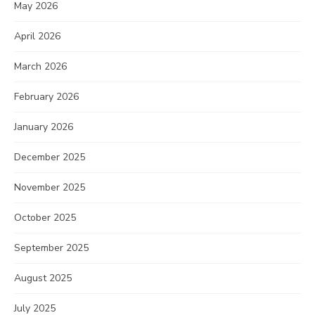
May 2026
April 2026
March 2026
February 2026
January 2026
December 2025
November 2025
October 2025
September 2025
August 2025
July 2025