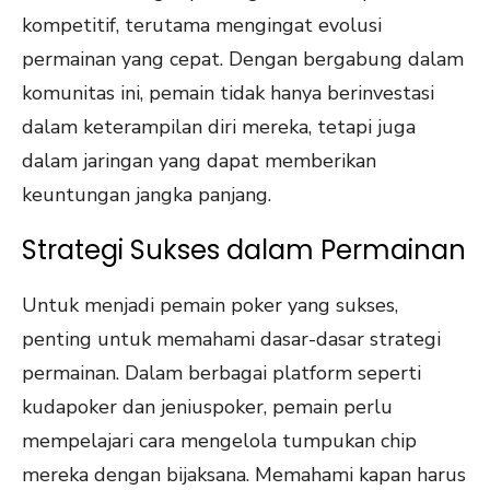
kompetitif, terutama mengingat evolusi
permainan yang cepat. Dengan bergabung dalam
komunitas ini, pemain tidak hanya berinvestasi
dalam keterampilan diri mereka, tetapi juga
dalam jaringan yang dapat memberikan
keuntungan jangka panjang.
Strategi Sukses dalam Permainan
Untuk menjadi pemain poker yang sukses,
penting untuk memahami dasar-dasar strategi
permainan. Dalam berbagai platform seperti
kudapoker dan jeniuspoker, pemain perlu
mempelajari cara mengelola tumpukan chip
mereka dengan bijaksana. Memahami kapan harus