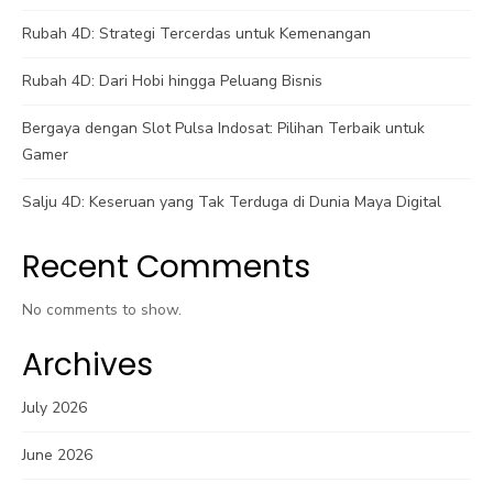
Rubah 4D: Strategi Tercerdas untuk Kemenangan
Rubah 4D: Dari Hobi hingga Peluang Bisnis
Bergaya dengan Slot Pulsa Indosat: Pilihan Terbaik untuk
Gamer
Salju 4D: Keseruan yang Tak Terduga di Dunia Maya Digital
Recent Comments
No comments to show.
Archives
July 2026
June 2026