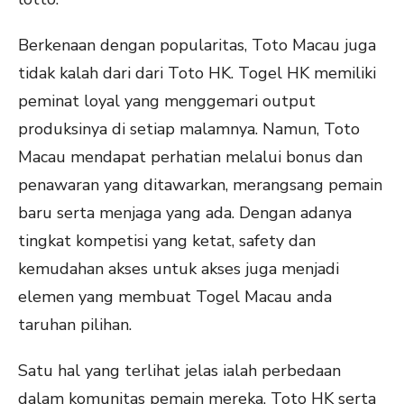
Berkenaan dengan popularitas, Toto Macau juga
tidak kalah dari dari Toto HK. Togel HK memiliki
peminat loyal yang menggemari output
produksinya di setiap malamnya. Namun, Toto
Macau mendapat perhatian melalui bonus dan
penawaran yang ditawarkan, merangsang pemain
baru serta menjaga yang ada. Dengan adanya
tingkat kompetisi yang ketat, safety dan
kemudahan akses untuk akses juga menjadi
elemen yang membuat Togel Macau anda
taruhan pilihan.
Satu hal yang terlihat jelas ialah perbedaan
dalam komunitas pemain mereka. Toto HK serta