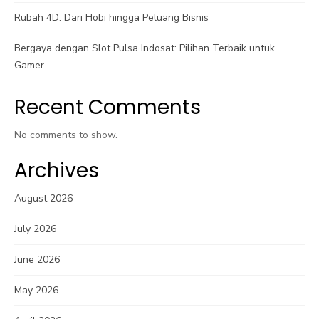
Rubah 4D: Dari Hobi hingga Peluang Bisnis
Bergaya dengan Slot Pulsa Indosat: Pilihan Terbaik untuk
Gamer
Recent Comments
No comments to show.
Archives
August 2026
July 2026
June 2026
May 2026