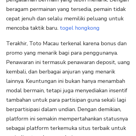
beragam permainan yang tersedia, pemain tidak
cepat jenuh dan selalu memiliki peluang untuk
mencoba taktik baru.
togel hongkong
Terakhir, Toto Macau terkenal karena bonus dan
promo yang menarik bagi para penggunanya.
Penawaran ini termasuk penawaran deposit, uang
kembali, dan berbagai anjuran yang menarik
lainnya. Keuntungan ini bukan hanya menambah
modal bermain, tetapi juga menyediakan insentif
tambahan untuk para partisipan guna sekali lagi
berpartisipasi dalam undian. Dengan demikian,
platform ini semakin mempertahankan statusnya
sebagai platform terkemuka situs terbaik untuk