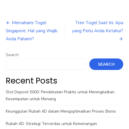
Post
Memahami Togel
Tren Togel Saat Ini: Apa
navigation
Singapore: Hal yang Wajib
yang Perlu Anda Ketahui?
Anda Pahami?
Search
SEARCH
Recent Posts
Slot Deposit 5000: Pendekatan Praktis untuk Meningkatkan
Kesempatan untuk Menang
Keunggulan Rubah 4D dalam Mengoptimalkan Proses Bisnis
Rubah 4D: Strategi Tercerdas untuk Kemenangan