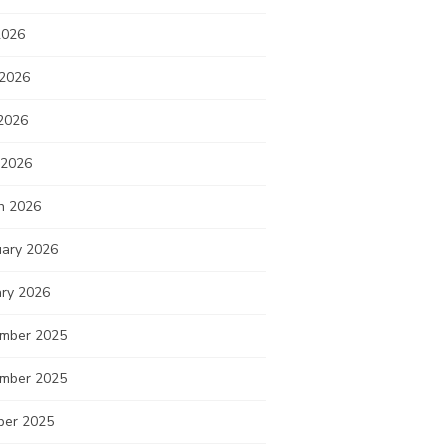
2026
 2026
2026
 2026
h 2026
uary 2026
ary 2026
mber 2025
mber 2025
ber 2025