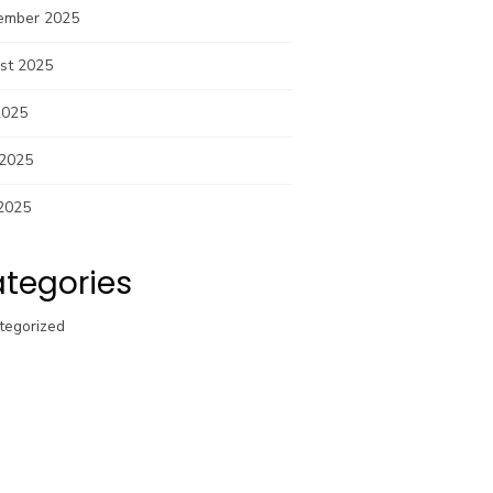
ember 2025
st 2025
2025
 2025
2025
tegories
tegorized