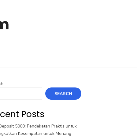
m
ch
SEARCH
cent Posts
Deposit 5000: Pendekatan Praktis untuk
ngkatkan Kesempatan untuk Menang